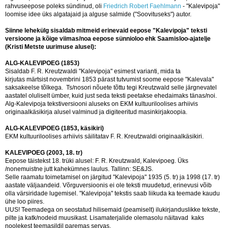
rahvuseepose poleks sündinud, oli
Friedrich Robert Faehlmann
- "Kalevipoja"
loomise idee üks algatajaid ja alguse salmide ("Soovituseks") autor.
Siinne lehekülg sisaldab mitmeid erinevaid eepose "Kalevipoja" teksti
versioone ja kõige viimas/noa eepose sünnioloo ehk Saamisloo-ajatelje
(Kristi Metste uurimuse alusel):
ALG-KALEVIPOEG (1853)
Sisaldab F. R. Kreutzwaldi "Kalevipoja" esimest varianti, mida ta
kirjutas märtsist novembrini 1853 pärast tutvumist soome eepose "Kalevala"
saksakeelse tõlkega. Ts/nosori nõuete tõttu tegi Kreutzwald selle järgnevatel
aastatel oluliselt ümber, kuid just seda teksti peetakse ehedaimaks tänas/noi.
Alg-Kalevipoja tekstiversiooni aluseks on EKM kultuuriloolises arhiivis
originaalkäsikirja alusel valminud ja digiteeritud masinkirjakoopia.
ALG-KALEVIPOEG (1853, käsikiri)
EKM kultuuriloolises arhiivis säilitatav F. R. Kreutzwaldi originaalkäsikiri.
KALEVIPOEG (2003, 18. tr)
Eepose täistekst 18. trüki alusel: F. R. Kreutzwald, Kalevipoeg. Üks
/nonemuistne jutt kahekümnes laulus. Tallinn: SE&JS.
Selle raamatu toimetamisel on järgitud "Kalevipoja" 1935 (5. tr) ja 1998 (17. tr)
aastate väljaandeid. Võrguversioonis ei ole teksti muudetud, erinevusi võib
olla värsiridade lugemisel. "Kalevipoja" tekstis saab liikuda ka teemade kaudu
ühe loo piires.
UUS! Teemadega on seostatud hilisemaid (peamiselt) ilukirjanduslikke tekste,
pilte ja katk/nodeid muusikast. Lisamaterjalide olemasolu näitavad kaks
noolekest teemasildil paremas servas.