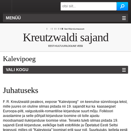
MENÜÜ
Kreutzwaldi sajand
EESTI KULTUURILOOLINE VEEB
Kalevipoeg
VALI KOGU
Juhatuseks
F. R. Kreutzwaldi peateos, eepose "Kalevipoeg" on keerulise sünnilooga tekst,
mille juures on oluline silmas pidada nii 19. sajandit kui ka kaasaegset
Euroopa-pilti, valgustuslik-romantilise kirjanduse suurt mõju. Folkloori
avastamine ja selle põhjalt kirjanduse loomine oli tolle ajastu
moodsamaid ilukirjanduse loomise viise. Teiseks tuleb silmas pidada 19.
sajandi Eesti kirjanduse, eelkõige balti estofiilide ja Õpetatud Eesti Seltsi
tegevust, milles oli "Kalevipoja" loomisel eriti suur roll. Suurkujuks, kelleta eesti