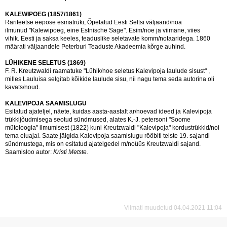
KALEWIPOEG (1857/1861)
Rariteetse eepose esmatrüki, Õpetatud Eesti Seltsi väljaand/noa
ilmunud "Kalewipoeg, eine Estnische Sage". Esim/noe ja viimane, viies
vihik. Eesti ja saksa keeles, teaduslike seletavate komm/notaaridega. 1860
määrati väljaandele Peterburi Teaduste Akadeemia kõrge auhind.
LÜHIKENE SELETUS (1869)
F. R. Kreutzwaldi raamatuke "Lühik/noe seletus Kalevipoja laulude sisust" ,
milles Lauluisa selgitab kõikide laulude sisu, nii nagu tema seda autorina oli
kavats/noud.
KALEVIPOJA SAAMISLUGU
Esitatud ajateljel, näete, kuidas aasta-aastalt ar/noevad ideed ja Kalevipoja
trükkijõudmisega seotud sündmused, alates K.-J. petersoni "Soome
mütoloogia" ilmumisest (1822) kuni Kreutzwaldi "Kalevipoja" kordustrükkid/noi
tema eluajal. Saate jälgida Kalevipoja saamislugu rööbiti teiste 19. sajandi
sündmustega, mis on esitatud ajatelgedel m/noüüs Kreutzwaldi sajand.
Saamisloo autor:
Kristi Metste.
Viimati muudetud 04.04.2021 11:04