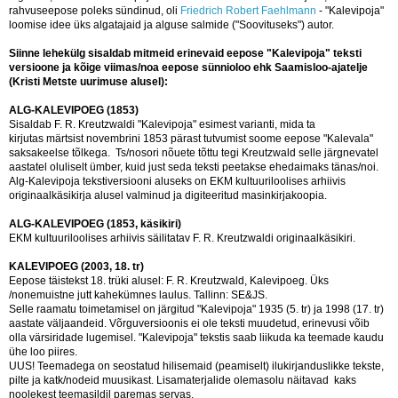
rahvuseepose poleks sündinud, oli
Friedrich Robert Faehlmann
- "Kalevipoja"
loomise idee üks algatajaid ja alguse salmide ("Soovituseks") autor.
Siinne lehekülg sisaldab mitmeid erinevaid eepose "Kalevipoja" teksti
versioone ja kõige viimas/noa eepose sünnioloo ehk Saamisloo-ajatelje
(Kristi Metste uurimuse alusel):
ALG-KALEVIPOEG (1853)
Sisaldab F. R. Kreutzwaldi "Kalevipoja" esimest varianti, mida ta
kirjutas märtsist novembrini 1853 pärast tutvumist soome eepose "Kalevala"
saksakeelse tõlkega. Ts/nosori nõuete tõttu tegi Kreutzwald selle järgnevatel
aastatel oluliselt ümber, kuid just seda teksti peetakse ehedaimaks tänas/noi.
Alg-Kalevipoja tekstiversiooni aluseks on EKM kultuuriloolises arhiivis
originaalkäsikirja alusel valminud ja digiteeritud masinkirjakoopia.
ALG-KALEVIPOEG (1853, käsikiri)
EKM kultuuriloolises arhiivis säilitatav F. R. Kreutzwaldi originaalkäsikiri.
KALEVIPOEG (2003, 18. tr)
Eepose täistekst 18. trüki alusel: F. R. Kreutzwald, Kalevipoeg. Üks
/nonemuistne jutt kahekümnes laulus. Tallinn: SE&JS.
Selle raamatu toimetamisel on järgitud "Kalevipoja" 1935 (5. tr) ja 1998 (17. tr)
aastate väljaandeid. Võrguversioonis ei ole teksti muudetud, erinevusi võib
olla värsiridade lugemisel. "Kalevipoja" tekstis saab liikuda ka teemade kaudu
ühe loo piires.
UUS! Teemadega on seostatud hilisemaid (peamiselt) ilukirjanduslikke tekste,
pilte ja katk/nodeid muusikast. Lisamaterjalide olemasolu näitavad kaks
noolekest teemasildil paremas servas.