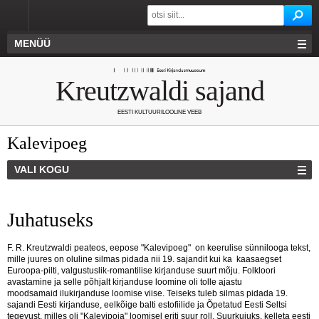
MENÜÜ
Kreutzwaldi sajand
EESTI KULTUURILOOLINE VEEB
Kalevipoeg
VALI KOGU
Juhatuseks
F. R. Kreutzwaldi peateos, eepose "Kalevipoeg" on keerulise sünnilooga tekst,
mille juures on oluline silmas pidada nii 19. sajandit kui ka kaasaegset
Euroopa-pilti, valgustuslik-romantilise kirjanduse suurt mõju. Folkloori
avastamine ja selle põhjalt kirjanduse loomine oli tolle ajastu
moodsamaid ilukirjanduse loomise viise. Teiseks tuleb silmas pidada 19.
sajandi Eesti kirjanduse, eelkõige balti estofiilide ja Õpetatud Eesti Seltsi
tegevust, milles oli "Kalevipoja" loomisel eriti suur roll. Suurkujuks, kelleta eesti