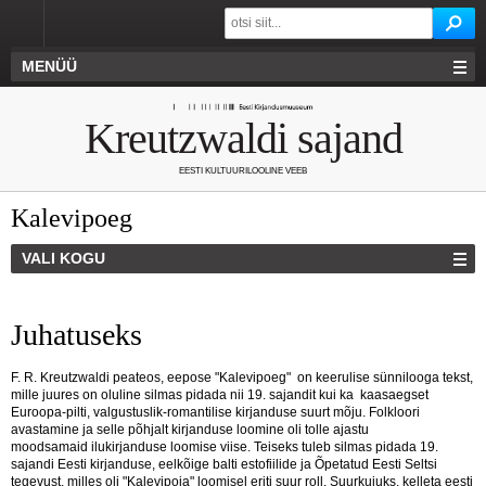
MENÜÜ
Kreutzwaldi sajand
EESTI KULTUURILOOLINE VEEB
Kalevipoeg
VALI KOGU
Juhatuseks
F. R. Kreutzwaldi peateos, eepose "Kalevipoeg" on keerulise sünnilooga tekst,
mille juures on oluline silmas pidada nii 19. sajandit kui ka kaasaegset
Euroopa-pilti, valgustuslik-romantilise kirjanduse suurt mõju. Folkloori
avastamine ja selle põhjalt kirjanduse loomine oli tolle ajastu
moodsamaid ilukirjanduse loomise viise. Teiseks tuleb silmas pidada 19.
sajandi Eesti kirjanduse, eelkõige balti estofiilide ja Õpetatud Eesti Seltsi
tegevust, milles oli "Kalevipoja" loomisel eriti suur roll. Suurkujuks, kelleta eesti