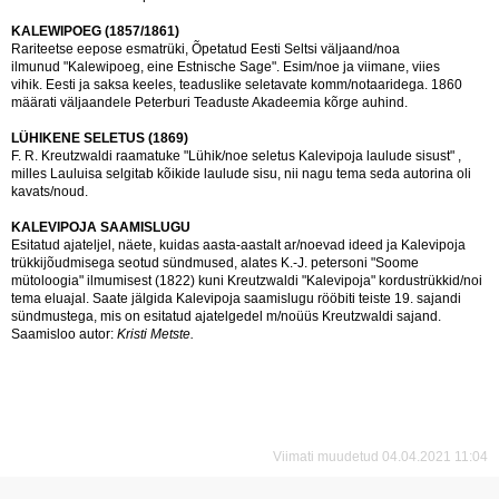
KALEWIPOEG (1857/1861)
Rariteetse eepose esmatrüki, Õpetatud Eesti Seltsi väljaand/noa
ilmunud "Kalewipoeg, eine Estnische Sage". Esim/noe ja viimane, viies
vihik. Eesti ja saksa keeles, teaduslike seletavate komm/notaaridega. 1860
määrati väljaandele Peterburi Teaduste Akadeemia kõrge auhind.
LÜHIKENE SELETUS (1869)
F. R. Kreutzwaldi raamatuke "Lühik/noe seletus Kalevipoja laulude sisust" ,
milles Lauluisa selgitab kõikide laulude sisu, nii nagu tema seda autorina oli
kavats/noud.
KALEVIPOJA SAAMISLUGU
Esitatud ajateljel, näete, kuidas aasta-aastalt ar/noevad ideed ja Kalevipoja
trükkijõudmisega seotud sündmused, alates K.-J. petersoni "Soome
mütoloogia" ilmumisest (1822) kuni Kreutzwaldi "Kalevipoja" kordustrükkid/noi
tema eluajal. Saate jälgida Kalevipoja saamislugu rööbiti teiste 19. sajandi
sündmustega, mis on esitatud ajatelgedel m/noüüs Kreutzwaldi sajand.
Saamisloo autor:
Kristi Metste.
Viimati muudetud 04.04.2021 11:04