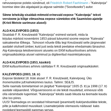
rahvuseepose poleks sündinud, oli
Friedrich Robert Faehlmann
- "Kalevipoja"
loomise idee üks algatajaid ja alguse salmide ("Soovituseks") autor.
Siinne lehekülg sisaldab mitmeid erinevaid eepose "Kalevipoja" teksti
versioone ja kõige viimas/noa eepose sünnioloo ehk Saamisloo-ajatelje
(Kristi Metste uurimuse alusel):
ALG-KALEVIPOEG (1853)
Sisaldab F. R. Kreutzwaldi "Kalevipoja" esimest varianti, mida ta
kirjutas märtsist novembrini 1853 pärast tutvumist soome eepose "Kalevala"
saksakeelse tõlkega. Ts/nosori nõuete tõttu tegi Kreutzwald selle järgnevatel
aastatel oluliselt ümber, kuid just seda teksti peetakse ehedaimaks tänas/noi.
Alg-Kalevipoja tekstiversiooni aluseks on EKM kultuuriloolises arhiivis
originaalkäsikirja alusel valminud ja digiteeritud masinkirjakoopia.
ALG-KALEVIPOEG (1853, käsikiri)
EKM kultuuriloolises arhiivis säilitatav F. R. Kreutzwaldi originaalkäsikiri.
KALEVIPOEG (2003, 18. tr)
Eepose täistekst 18. trüki alusel: F. R. Kreutzwald, Kalevipoeg. Üks
/nonemuistne jutt kahekümnes laulus. Tallinn: SE&JS.
Selle raamatu toimetamisel on järgitud "Kalevipoja" 1935 (5. tr) ja 1998 (17. tr)
aastate väljaandeid. Võrguversioonis ei ole teksti muudetud, erinevusi võib
olla värsiridade lugemisel. "Kalevipoja" tekstis saab liikuda ka teemade kaudu
ühe loo piires.
UUS! Teemadega on seostatud hilisemaid (peamiselt) ilukirjanduslikke tekste,
pilte ja katk/nodeid muusikast. Lisamaterjalide olemasolu näitavad kaks
noolekest teemasildil paremas servas.