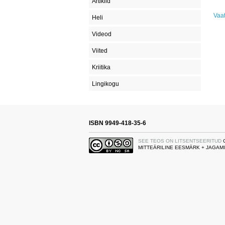
Artiklid
Vaa
Heli
Videod
Viited
Kriitika
Lingikogu
ISBN 9949-418-35-6
SEE TEOS ON LITSENTSEERITUD
MITTEÄRILINE EESMÄRK + JAGAMI