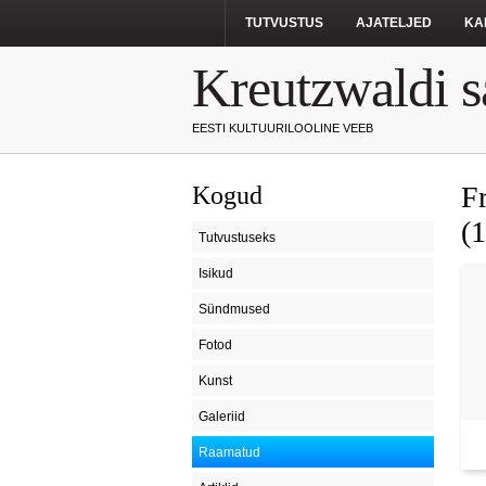
TUTVUSTUS
AJATELJED
KA
Kreutzwaldi s
EESTI KULTUURILOOLINE VEEB
F
Kogud
(
Tutvustuseks
Isikud
Sündmused
Fotod
Kunst
Galeriid
Raamatud