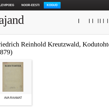
LEVIPOEG
NOOR-EESTI
KOGUD
ajand
riedrich Reinhold Kreutzwald, Kodutoht
1879)
KODUTOHTER
AVA RAAMAT