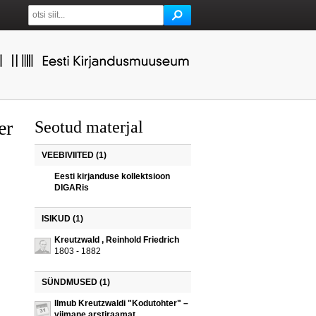
er
Seotud materjal
VEEBIVIITED (1)
Eesti kirjanduse kollektsioon
DIGARis
ISIKUD (1)
Kreutzwald , Reinhold Friedrich
1803 - 1882
SÜNDMUSED (1)
Ilmub Kreutzwaldi "Kodutohter" –
viimane arstiraamat