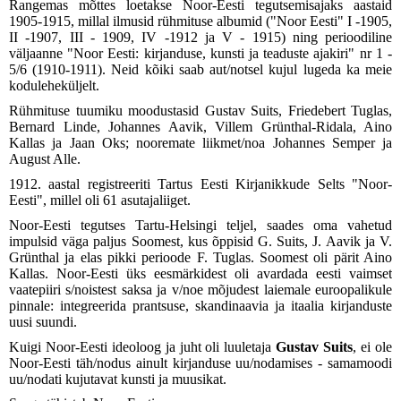
Rangemas mõttes loetakse Noor-Eesti tegutsemisajaks aastaid
1905-1915, millal ilmusid rühmituse albumid ("Noor Eesti" I -1905,
II -1907, III - 1909, IV -1912 ja V - 1915) ning perioodiline
väljaanne "Noor Eesti: kirjanduse, kunsti ja teaduste ajakiri" nr 1 -
5/6 (1910-1911). Neid kõiki saab aut/notsel kujul lugeda ka meie
koduleheküljelt.
Rühmituse tuumiku moodustasid Gustav Suits, Friedebert Tuglas,
Bernard Linde, Johannes Aavik, Villem Grünthal-Ridala, Aino
Kallas ja Jaan Oks; nooremate liikmet/noa Johannes Semper ja
August Alle.
1912. aastal registreeriti Tartus Eesti Kirjanikkude Selts "Noor-
Eesti", millel oli 61 asutajaliiget.
Noor-Eesti tegutses Tartu-Helsingi teljel, saades oma vahetud
impulsid väga paljus Soomest, kus õppisid G. Suits, J. Aavik ja V.
Grünthal ja elas pikki perioode F. Tuglas. Soomest oli pärit Aino
Kallas. Noor-Eesti üks eesmärkidest oli avardada eesti vaimset
vaatepiiri s/noistest saksa ja v/noe mõjudest laiemale euroopalikule
pinnale: integreerida prantsuse, skandinaavia ja itaalia kirjanduste
uusi suundi.
Kuigi Noor-Eesti ideoloog ja juht oli luuletaja
Gustav Suits
, ei ole
Noor-Eesti täh/nodus ainult kirjanduse uu/nodamises - samamoodi
uu/nodati kujutavat kunsti ja muusikat.