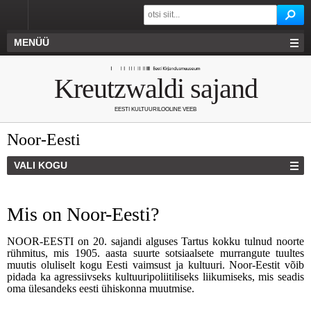
MENÜÜ
Kreutzwaldi sajand
EESTI KULTUURILOOLINE VEEB
Noor-Eesti
VALI KOGU
Mis on Noor-Eesti?
NOOR-EESTI on 20. sajandi alguses Tartus kokku tulnud noorte
rühmitus, mis 1905. aasta suurte sotsiaalsete murrangute tuultes
muutis oluliselt kogu Eesti vaimsust ja kultuuri. Noor-Eestit võib
pidada ka agressiivseks kultuuripoliitiliseks liikumiseks, mis seadis
oma ülesandeks eesti ühiskonna muutmise.