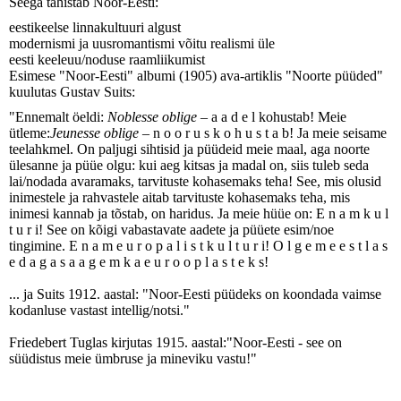
Seega tähistab Noor-Eesti:
eestikeelse linnakultuuri algust
modernismi ja uusromantismi võitu realismi üle
eesti keeleuu/noduse raamliikumist
Esimese "Noor-Eesti" albumi (1905) ava-artiklis "Noorte püüded"
kuulutas Gustav Suits:
"Ennemalt öeldi:
Noblesse oblige
– a a d e l kohustab! Meie
ütleme:
Jeunesse oblige
– n o o r u s k o h u s t a b! Ja meie seisame
teelahkmel. On paljugi sihtisid ja püüdeid meie maal, aga noorte
ülesanne ja püüe olgu: kui aeg kitsas ja madal on, siis tuleb seda
lai/nodada avaramaks, tarvituste kohasemaks teha! See, mis olusid
inimestele ja rahvastele aitab tarvituste kohasemaks teha, mis
inimesi kannab ja tõstab, on haridus. Ja meie hüüe on: E n a m k u l
t u r i! See on kõigi vabastavate aadete ja püüete esim/noe
tingimine. E n a m e u r o p a l i s t k u l t u r i! O l g e m e e s t l a s
e d a g a s a a g e m k a e u r o o p l a s t e k s!
... ja Suits 1912. aastal: "Noor-Eesti püüdeks on koondada vaimse
kodanluse vastast intellig/notsi."
Friedebert Tuglas kirjutas 1915. aastal:"Noor-Eesti - see on
süüdistus meie ümbruse ja mineviku vastu!"